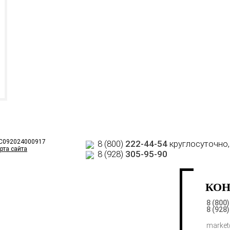
 С092024000917
8 (800)
222-44-54
круглосуточно,
рта сайта
8 (928)
305-95-90
КО
8 (800
8 (928
market